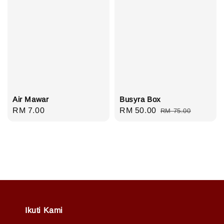
Air Mawar
Busyra Box
Regular
RM 7.00
Sale
RM 50.00
Regular
RM 75.00
price
price
price
Ikuti Kami