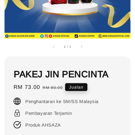
1
/
1
PAKEJ JIN PENCINTA
Sale
RM 73.00
Regular
Jualan
RM 80.00
price
price
Penghantaran ke SM/SS Malaysia
Pembayaran Terjamin
Produk AHSAZA