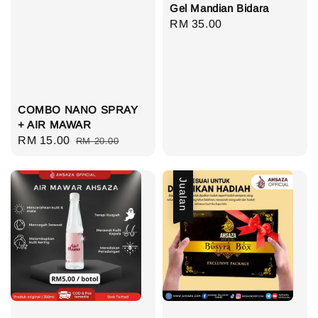
Gel Mandian Bidara
Regular
RM 35.00
price
COMBO NANO SPRAY
+ AIR MAWAR
Sale
RM 15.00
Regular
RM 20.00
price
price
Jualan